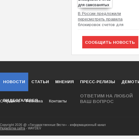
В России предложили
пересмотреть правила
блокировок счетов для
самозанятых
СООБЩИТЬ НОВОСТЬ
НОВОСТИ
СТАТЬИ
МНЕНИЯ
ПРЕСС-РЕЛИЗЫ
ДЕМОТ
ОТВЕТИМ НА ЛЮБОЙ
ВИДЕОГАЛЕРЕЯ
О проекте
Реклама
Контакты
ВАШ ВОПРОС
Copyright 2026 @ «Государственные Вести» - ин
Разработка сайта
- WAYDEV