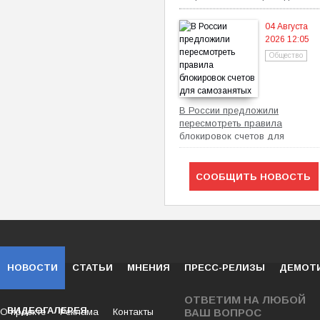
механизм
04 Августа
2026 12:05
Общество
В России предложили
пересмотреть правила
блокировок счетов для
самозанятых
СООБЩИТЬ НОВОСТЬ
НОВОСТИ
СТАТЬИ
МНЕНИЯ
ПРЕСС-РЕЛИЗЫ
ДЕМОТ
ОТВЕТИМ НА ЛЮБОЙ
ВИДЕОГАЛЕРЕЯ
О проекте
Реклама
Контакты
ВАШ ВОПРОС