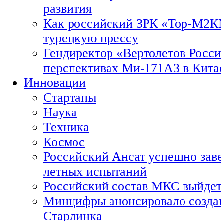
развития
Как российский ЗРК «Тор-М2
турецкую прессу
Гендиректор «Вертолетов Росси
перспективах Ми-171А3 в Кита
Инновации
Стартапы
Наука
Техника
Космос
Российский Ансат успешно зав
летных испытаний
Российский состав МКС выйдет
Минцифры анонсировало созда
Старлинка