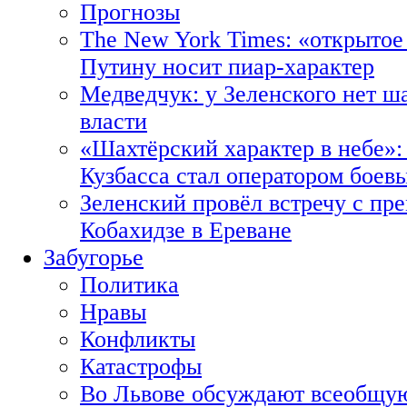
Прогнозы
The New York Times: «открытое
Путину носит пиар-характер
Медведчук: у Зеленского нет ш
власти
«Шахтёрский характер в небе»:
Кузбасса стал оператором боев
Зеленский провёл встречу с пр
Кобахидзе в Ереване
Забугорье
Политика
Нравы
Конфликты
Катастрофы
Во Львове обсуждают всеобщую