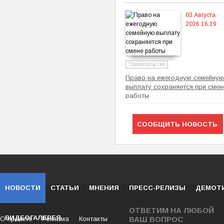
03 Августа
2026 16:19
Правительство
Право на ежегодную семейную
выплату сохраняется при смен
работы
СООБЩИТЬ НОВОСТЬ
НОВОСТИ
СТАТЬИ
МНЕНИЯ
ПРЕСС-РЕЛИЗЫ
ДЕМОТ
ОТВЕТИМ НА ЛЮБОЙ
ВИДЕОГАЛЕРЕЯ
О проекте
Реклама
Контакты
ВАШ ВОПРОС