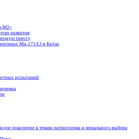
р-М2»
этап развития
рецкую прессу
спективах Ми-171А3 в Китае
летных испытаний
арлинка
ли
одое поколение к темам патриотизма и морального выбора
 Риме