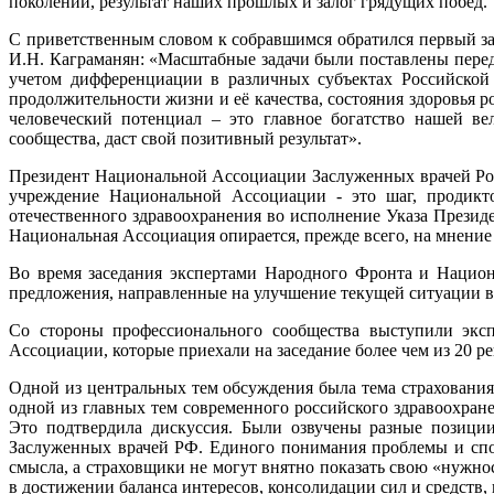
поколений, результат наших прошлых и залог грядущих побед.
С приветственным словом к собравшимся обратился первый з
И.Н. Каграманян: «Масштабные задачи были поставлены перед
учетом дифференциации в различных субъектах Российской 
продолжительности жизни и её качества, состояния здоровья р
человеческий потенциал – это главное богатство нашей в
сообщества, даст свой позитивный результат».
Президент Национальной Ассоциации Заслуженных врачей Рос
учреждение Национальной Ассоциации - это шаг, продикт
отечественного здравоохранения во исполнение Указа Презид
Национальная Ассоциация опирается, прежде всего, на мнени
Во время заседания экспертами Народного Фронта и Нацио
предложения, направленные на улучшение текущей ситуации в
Со стороны профессионального сообщества выступили экс
Ассоциации, которые приехали на заседание более чем из 20 р
Одной из центральных тем обсуждения была тема страхования
одной из главных тем современного российского здравоохран
Это подтвердила дискуссия. Были озвучены разные позици
Заслуженных врачей РФ. Единого понимания проблемы и спо
смысла, а страховщики не могут внятно показать свою «нужнос
в достижении баланса интересов, консолидации сил и средств