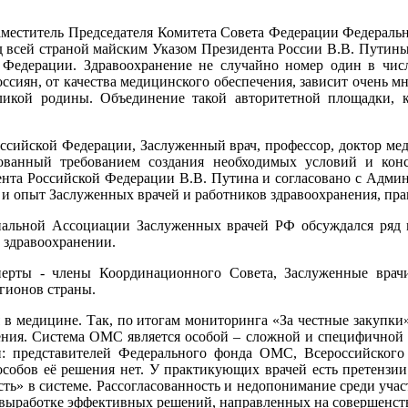
аместитель Председателя Комитета Совета Федерации Федераль
 всей страной майским Указом Президента России В.В. Путиным
Федерации. Здравоохранение не случайно номер один в числ
оссиян, от качества медицинского обеспечения, зависит очень 
еликой родины. Объединение такой авторитетной площадки,
сийской Федерации, Заслуженный врач, профессор, доктор меди
ованный требованием создания необходимых условий и конс
ента Российской Федерации В.В. Путина и согласовано с Адми
е и опыт Заслуженных врачей и работников здравоохранения, 
нальной Ассоциации Заслуженных врачей РФ обсуждался ряд 
 здравоохранении.
перты - члены Координационного Совета, Заслуженные врач
егионов страны.
 в медицине. Так, по итогам мониторинга «За честные закупки
ения. Система ОМС является особой – сложной и специфичной с
и: представителей Федерального фонда ОМС, Всероссийског
собов её решения нет. У практикующих врачей есть претензии
ть» в системе. Рассогласованность и недопонимание среди учас
, выработке эффективных решений, направленных на совершенст