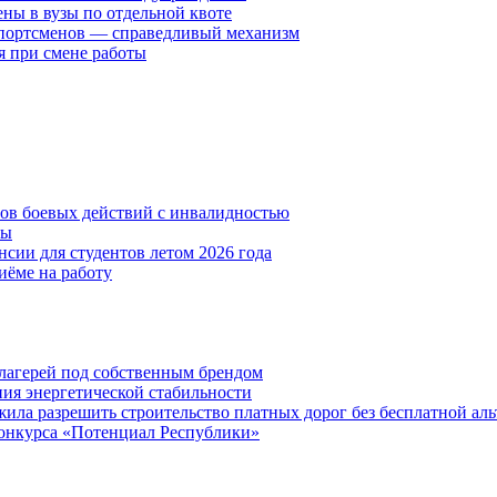
ены в вузы по отдельной квоте
спортсменов — справедливый механизм
я при смене работы
нов боевых действий с инвалидностью
ты
сии для студентов летом 2026 года
иёме на работу
х лагерей под собственным брендом
ния энергетической стабильности
ла разрешить строительство платных дорог без бесплатной ал
онкурса «Потенциал Республики»