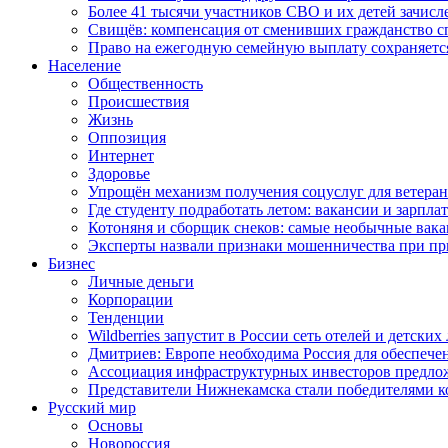
Более 41 тысячи участников СВО и их детей зачисл
Свищёв: компенсация от сменивших гражданство 
Право на ежегодную семейную выплату сохраняетс
Население
Общественность
Происшествия
Жизнь
Оппозиция
Интернет
Здоровье
Упрощён механизм получения соцуслуг для ветера
Где студенту подработать летом: вакансии и зарпла
Котоняня и сборщик снеков: самые необычные вакан
Эксперты назвали признаки мошенничества при пр
Бизнес
Личные деньги
Корпорации
Тенденции
Wildberries запустит в России сеть отелей и детски
Дмитриев: Европе необходима Россия для обеспече
Ассоциация инфраструктурных инвесторов предложи
Представители Нижнекамска стали победителями к
Русский мир
Основы
Новороссия