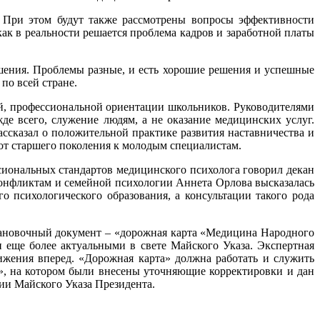
. При этом будут также рассмотрены вопросы эффективности
как в реальности решается проблема кадров и заработной платы
шения. Проблемы разные, и есть хорошие решения и успешные
по всей стране.
й, профессиональной ориентации школьников. Руководителями
де всего, служение людям, а не оказание медицинских услуг.
сказал о положительной практике развития наставничества и
от старшего поколения к молодым специалистам.
ссиональных стандартов медицинского психолога говорил декан
конфликтам и семейной психологии Аннета Орлова высказалась
о психологического образования, а консультации такого рода
тановочный документ – «дорожная карта «Медицина Народного
 еще более актуальными в свете Майского Указа. Экспертная
жения вперед. «Дорожная карта» должна работать и служить
», на котором были внесены уточняющие корректировки и дан
ии Майского Указа Президента.