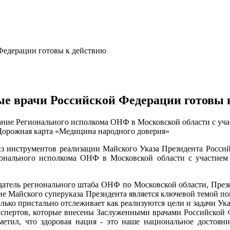
ые врачи Российской Федерации готовы 
ание Регионального исполкома ОНФ в Московской области с уча
орожная карта «Медицина народного доверия»
из инструментов реализации Майского Указа Президента Россий
онального исполкома ОНФ в Московской области с участием 
датель регионального штаба ОНФ по Московской области, Прези
ние Майского суперуказа Президента является ключевой темой п
олько пристально отслеживает как реализуются цели и задачи Ук
экспертов, которые внесены Заслуженными врачами Российской 
етил, что здоровая нация - это наше национальное достояни