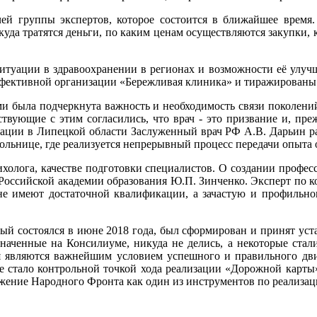
чей группы экспертов, которое состоится в ближайшее время
куда тратятся деньги, по каким ценам осуществляются закупки, 
ситуации в здравоохранении в регионах и возможности её улуч
фективной организации «Бережливая клиника» и тиражированы 
и была подчеркнута важность и необходимость связи поколени
вующие с этим согласились, что врач - это призвание и, преж
ации в Липецкой области Заслуженный врач РФ А.В. Дарьин рас
льнице, где реализуется непрерывный процесс передачи опыта 
ихолога, качестве подготовки специалистов. О создании профе
Российской академии образования Ю.П. Зинченко. Эксперт по 
не имеют достаточной квалификации, а зачастую и профильног
ый состоялся в июне 2018 года, был сформирован и принят ус
наченные на Консилиуме, никуда не делись, а некоторые стали
 являются важнейшим условием успешного и правильного дви
е стало контрольной точкой хода реализации «Дорожной карты
ужение Народного Фронта как один из инструментов по реализац