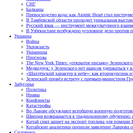
СНГ
Балканы
Превосходство кода: как Atomic Heart стал инструм
В Тамбовской области проходит уникальная выстав
Русский язык — инструмент межкультурного взаимо
В Узбекистане возбуждено уголовное дело против 
Украина
Война
Укровласть
Украинцы
Прогнозы
The New York Times: «открытое письмо» Зеленского
Медведчук: у Зеленского нет шансов удержаться у в
«Шахтёрский характер в небе»: как второкурсник и
Зеленский провёл встречу с премьер-министром Гр
Забугорье
Политика
Нравы
Конфликты
Катастрофы
Во Львове обсуждают всеобщую военную подготов
Швеция возвращается к традиционному обучению: 
Китай снял запрет на экспорт топлива для помощи 
Китайские аналитики оценили заявление Лаврова о
Силовики