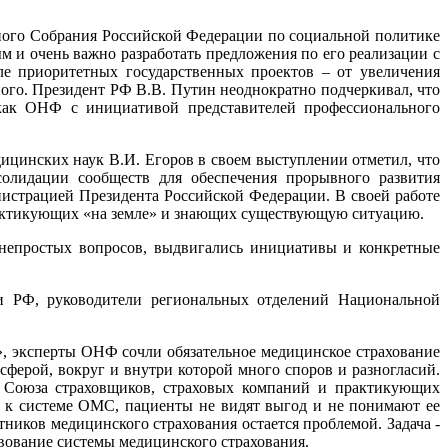
ного Собрания Российской Федерации по социальной политике
 и очень важно разработать предложения по его реализации с
е приоритетных государственных проектов – от увеличения
много. Президент РФ В.В. Путин неоднократно подчеркивал, что
 как ОНФ с инициативой представителей профессионального
цинских наук В.И. Егоров в своем выступлении отметил, что
олидации сообществ для обеспечения прорывного развития
нистрацией Президента Российской Федерации. В своей работе
практикующих «на земле» и знающих существующую ситуацию.
непростых вопросов, выдвигались инициативы и конкретные
и РФ, руководители региональных отделений Национальной
», эксперты ОНФ сочли обязательное медицинское страхование
ферой, вокруг и внутри которой много споров и разногласий.
о Союза страховщиков, страховых компаний и практикующих
 к системе ОМС, пациенты не видят выгод и не понимают ее
тников медицинского страхования остается проблемой. Задача -
вование системы медицинского страхования.