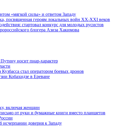
ентом «мягкой силы» и ответом Западу
ка, посвященная героям локальных войн XX-XXI веков
действия: стартовал конкурс для молодых русистов
пророссийского блогера Азиза Хакимова
 Путину носит пиар-характер
ласти
з Кузбасса стал оператором боевых дронов
узии Кобахидзе в Ереване
ку, включая женщин
письмо от руки и бумажные книги вместо планшетов
России
б исчерпании доверия к Западу