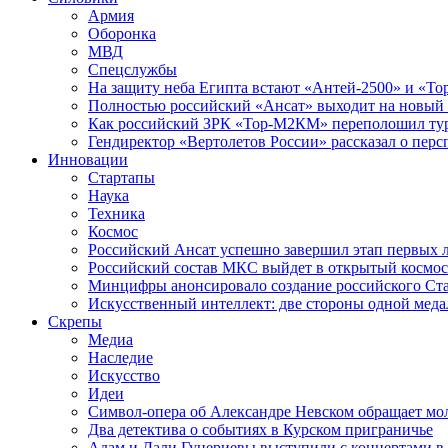
Армия
Оборонка
МВД
Спецслужбы
На защиту неба Египта встают «Антей-2500» и «То
Полностью российский «Ансат» выходит на новый 
Как российский ЗРК «Тор-М2КМ» переполошил ту
Гендиректор «Вертолетов России» рассказал о пер
Инновации
Стартапы
Наука
Техника
Космос
Российский Ансат успешно завершил этап первых 
Российский состав МКС выйдет в открытый космос
Минцифры анонсировало создание российского Ст
Искусственный интеллект: две стороны одной меда
Скрепы
Медиа
Наследие
Искусство
Идеи
Символ-опера об Александре Невском обращает мол
Два детектива о событиях в Курском приграничье
Адам и Дали Гуцериевы выступили с концертами в