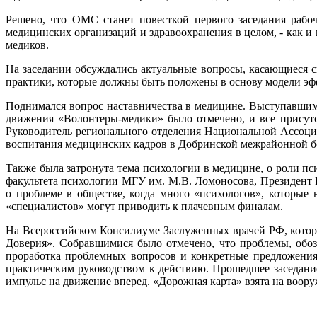
Решено, что ОМС станет повесткой первого заседания рабо
медицинских организаций и здравоохранения в целом, - как и 
медиков.
На заседании обсуждались актуальные вопросы, касающиеся 
практики, которые должны быть положены в основу модели эф
Поднимался вопрос наставничества в медицине. Выступавшим
движения «Волонтеры-медики» было отмечено, и все присутст
Руководитель регионального отделения Национальной Ассоци
воспитания медицинских кадров в Добринской межрайонной бо
Также была затронута тема психологии в медицине, о роли пс
факультета психологии МГУ им. М.В. Ломоносова, Президент 
о проблеме в обществе, когда много «психологов», которые 
«специалистов» могут приводить к плачевным финалам.
На Всероссийском Консилиуме Заслуженных врачей РФ, котор
Доверия». Собравшимися было отмечено, что проблемы, обоз
проработка проблемных вопросов и конкретные предложения
практическим руководством к действию. Прошедшее заседани
импульс на движение вперед. «Дорожная карта» взята на воор