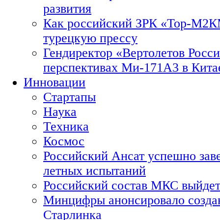
развития
Как российский ЗРК «Тор-М2
турецкую прессу
Гендиректор «Вертолетов Росси
перспективах Ми-171А3 в Кита
Инновации
Стартапы
Наука
Техника
Космос
Российский Ансат успешно зав
летных испытаний
Российский состав МКС выйдет
Минцифры анонсировало созда
Старлинка