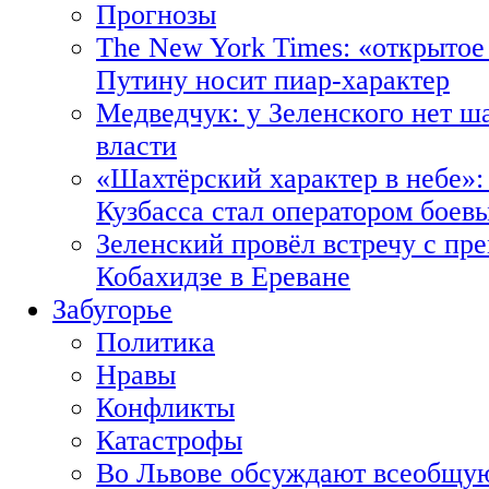
Прогнозы
The New York Times: «открытое
Путину носит пиар-характер
Медведчук: у Зеленского нет ш
власти
«Шахтёрский характер в небе»:
Кузбасса стал оператором боев
Зеленский провёл встречу с пр
Кобахидзе в Ереване
Забугорье
Политика
Нравы
Конфликты
Катастрофы
Во Львове обсуждают всеобщую