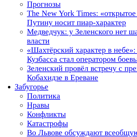
Прогнозы
The New York Times: «открытое
Путину носит пиар-характер
Медведчук: у Зеленского нет ш
власти
«Шахтёрский характер в небе»:
Кузбасса стал оператором боев
Зеленский провёл встречу с пр
Кобахидзе в Ереване
Забугорье
Политика
Нравы
Конфликты
Катастрофы
Во Львове обсуждают всеобщую