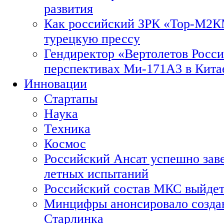
развития
Как российский ЗРК «Тор-М2
турецкую прессу
Гендиректор «Вертолетов Росси
перспективах Ми-171А3 в Кита
Инновации
Стартапы
Наука
Техника
Космос
Российский Ансат успешно зав
летных испытаний
Российский состав МКС выйдет
Минцифры анонсировало созда
Старлинка