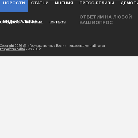
НОВОСТИ
СТАТЬИ
МНЕНИЯ
ПРЕСС-РЕЛИЗЫ
ДЕМОТ
ОТВЕТИМ НА ЛЮБОЙ
ВИДЕОГАЛЕРЕЯ
О проекте
Реклама
Контакты
ВАШ ВОПРОС
Copyright 2026 @ «Государственные Вести» - ин
Разработка сайта
- WAYDEV