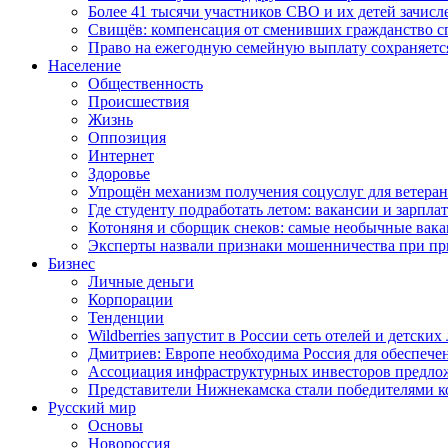
Более 41 тысячи участников СВО и их детей зачисл
Свищёв: компенсация от сменивших гражданство 
Право на ежегодную семейную выплату сохраняетс
Население
Общественность
Происшествия
Жизнь
Оппозиция
Интернет
Здоровье
Упрощён механизм получения соцуслуг для ветера
Где студенту подработать летом: вакансии и зарпла
Котоняня и сборщик снеков: самые необычные вакан
Эксперты назвали признаки мошенничества при пр
Бизнес
Личные деньги
Корпорации
Тенденции
Wildberries запустит в России сеть отелей и детски
Дмитриев: Европе необходима Россия для обеспече
Ассоциация инфраструктурных инвесторов предложи
Представители Нижнекамска стали победителями к
Русский мир
Основы
Новороссия