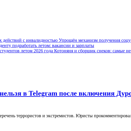
Упрощён механизм получения соцус
уденту подработать летом: вакансии и зарплаты
Котоняня и сборщик снеков: самые не
нельзя в Telegram после включения Дур
еречень террористов и экстремистов. Юристы прокомментировал