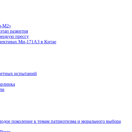
р-М2»
этап развития
рецкую прессу
спективах Ми-171А3 в Китае
летных испытаний
арлинка
ли
одое поколение к темам патриотизма и морального выбора
 Риме