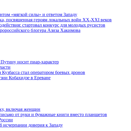
ентом «мягкой силы» и ответом Западу
ка, посвященная героям локальных войн XX-XXI веков
действия: стартовал конкурс для молодых русистов
пророссийского блогера Азиза Хакимова
 Путину носит пиар-характер
ласти
з Кузбасса стал оператором боевых дронов
узии Кобахидзе в Ереване
ку, включая женщин
письмо от руки и бумажные книги вместо планшетов
России
б исчерпании доверия к Западу