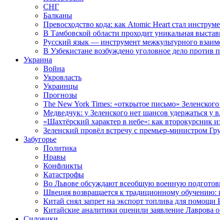
СНГ
Балканы
Превосходство кода: как Atomic Heart стал инструм
В Тамбовской области проходит уникальная выстав
Русский язык — инструмент межкультурного взаимо
В Узбекистане возбуждено уголовное дело против 
Украина
Война
Укровласть
Украинцы
Прогнозы
The New York Times: «открытое письмо» Зеленского
Медведчук: у Зеленского нет шансов удержаться у в
«Шахтёрский характер в небе»: как второкурсник и
Зеленский провёл встречу с премьер-министром Гр
Забугорье
Политика
Нравы
Конфликты
Катастрофы
Во Львове обсуждают всеобщую военную подготов
Швеция возвращается к традиционному обучению: 
Китай снял запрет на экспорт топлива для помощи 
Китайские аналитики оценили заявление Лаврова о
Силовики