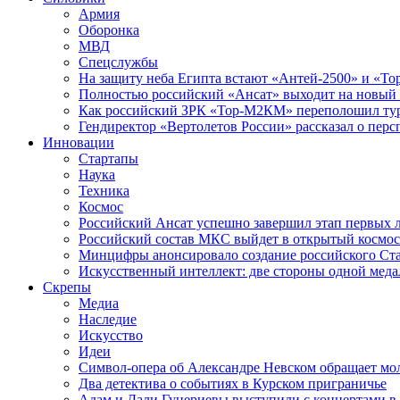
Армия
Оборонка
МВД
Спецслужбы
На защиту неба Египта встают «Антей-2500» и «То
Полностью российский «Ансат» выходит на новый 
Как российский ЗРК «Тор-М2КМ» переполошил ту
Гендиректор «Вертолетов России» рассказал о пер
Инновации
Стартапы
Наука
Техника
Космос
Российский Ансат успешно завершил этап первых 
Российский состав МКС выйдет в открытый космос
Минцифры анонсировало создание российского Ст
Искусственный интеллект: две стороны одной меда
Скрепы
Медиа
Наследие
Искусство
Идеи
Символ-опера об Александре Невском обращает мол
Два детектива о событиях в Курском приграничье
Адам и Дали Гуцериевы выступили с концертами в