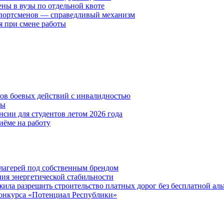
ены в вузы по отдельной квоте
спортсменов — справедливый механизм
я при смене работы
нов боевых действий с инвалидностью
ты
сии для студентов летом 2026 года
иёме на работу
х лагерей под собственным брендом
ния энергетической стабильности
ла разрешить строительство платных дорог без бесплатной ал
онкурса «Потенциал Республики»