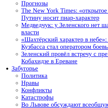
Прогнозы
The New York Times: «открытое
Путину носит пиар-характер
Медведчук: у Зеленского нет ш
власти
«Шахтёрский характер в небе»:
Кузбасса стал оператором боев
Зеленский провёл встречу с пр
Кобахидзе в Ереване
Забугорье
Политика
Нравы
Конфликты
Катастрофы
Во Львове обсуждают всеобщую