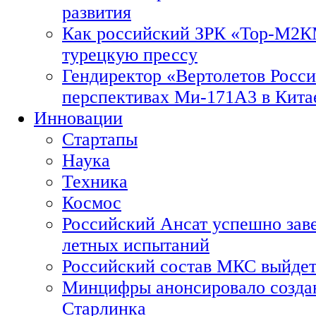
развития
Как российский ЗРК «Тор-М2
турецкую прессу
Гендиректор «Вертолетов Росси
перспективах Ми-171А3 в Кита
Инновации
Стартапы
Наука
Техника
Космос
Российский Ансат успешно зав
летных испытаний
Российский состав МКС выйдет
Минцифры анонсировало созда
Старлинка