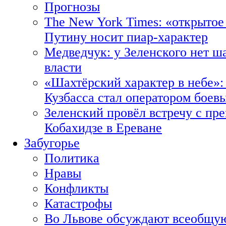
Прогнозы
The New York Times: «открытое
Путину носит пиар-характер
Медведчук: у Зеленского нет ш
власти
«Шахтёрский характер в небе»:
Кузбасса стал оператором боев
Зеленский провёл встречу с пр
Кобахидзе в Ереване
Забугорье
Политика
Нравы
Конфликты
Катастрофы
Во Львове обсуждают всеобщую