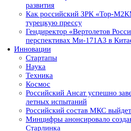
развития
Как российский ЗРК «Тор-М2
турецкую прессу
Гендиректор «Вертолетов Росси
перспективах Ми-171А3 в Кита
Инновации
Стартапы
Наука
Техника
Космос
Российский Ансат успешно зав
летных испытаний
Российский состав МКС выйдет
Минцифры анонсировало созда
Старлинка