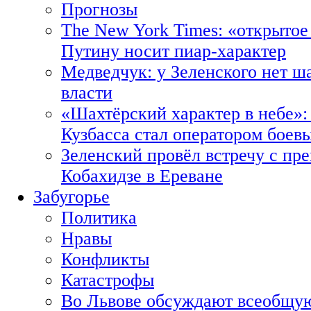
Прогнозы
The New York Times: «открытое
Путину носит пиар-характер
Медведчук: у Зеленского нет ш
власти
«Шахтёрский характер в небе»:
Кузбасса стал оператором боев
Зеленский провёл встречу с пр
Кобахидзе в Ереване
Забугорье
Политика
Нравы
Конфликты
Катастрофы
Во Львове обсуждают всеобщую