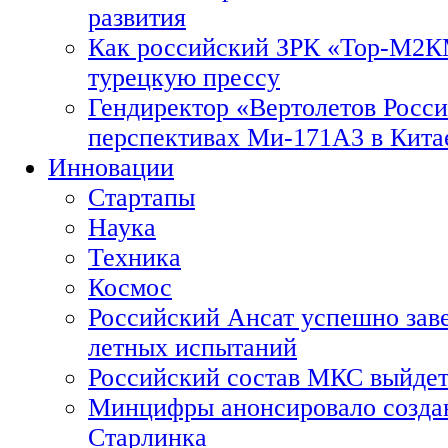
развития
Как российский ЗРК «Тор-М2
турецкую прессу
Гендиректор «Вертолетов Росси
перспективах Ми-171А3 в Кита
Инновации
Стартапы
Наука
Техника
Космос
Российский Ансат успешно зав
летных испытаний
Российский состав МКС выйдет
Минцифры анонсировало созда
Старлинка