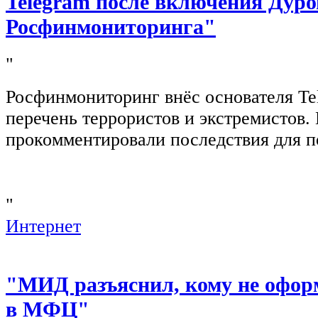
Telegram после включения Дуро
Росфинмониторинга"
"
Росфинмониторинг внёс основателя Te
перечень террористов и экстремистов
прокомментировали последствия для п
"
Интернет
"МИД разъяснил, кому не офор
в МФЦ"