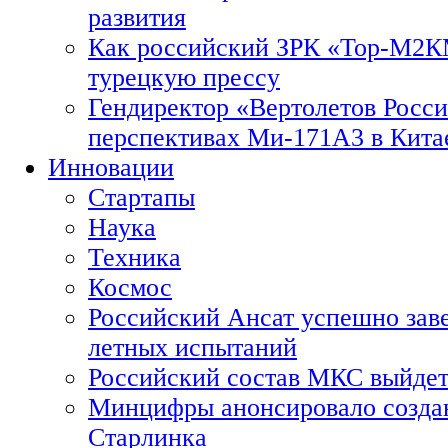
развития
Как российский ЗРК «Тор-М2
турецкую прессу
Гендиректор «Вертолетов Росси
перспективах Ми-171А3 в Кита
Инновации
Стартапы
Наука
Техника
Космос
Российский Ансат успешно зав
летных испытаний
Российский состав МКС выйдет
Минцифры анонсировало созда
Старлинка