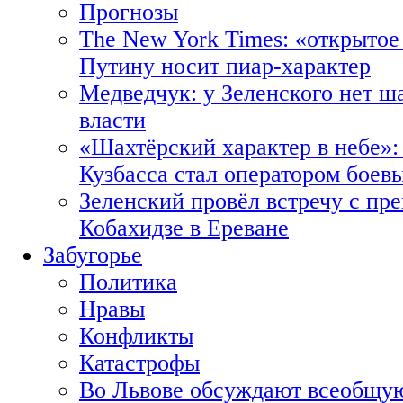
Прогнозы
The New York Times: «открытое
Путину носит пиар-характер
Медведчук: у Зеленского нет ш
власти
«Шахтёрский характер в небе»:
Кузбасса стал оператором боев
Зеленский провёл встречу с пр
Кобахидзе в Ереване
Забугорье
Политика
Нравы
Конфликты
Катастрофы
Во Львове обсуждают всеобщую