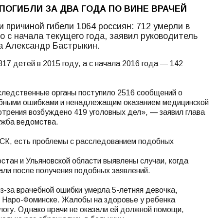
ПОГИБЛИ ЗА ДВА ГОДА ПО ВИНЕ ВРАЧЕЙ
 причиной гибели 1064 россиян: 712 умерли в
о с начала текущего года, заявил руководитель
а Александр Бастрыкин.
317 детей в 2015 году, а с начала 2016 года — 142
 следственные органы поступило 2516 сообщений о
чебными ошибками и ненадлежащим оказанием медицинской
отрения возбуждено 419 уголовных дел», — заявил глава
ужба ведомства.
 СК, есть проблемы с расследованием подобных
стан и Ульяновской области выявлены случаи, когда
ли после получения подобных заявлений.
из-за врачебной ошибки умерла 5-летняя девочка,
в Наро-Фоминске. Жалобы на здоровье у ребенка
логу. Однако врачи не оказали ей должной помощи,