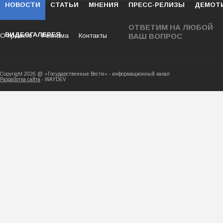
НОВОСТИ
СТАТЬИ
МНЕНИЯ
ПРЕСС-РЕЛИЗЫ
ДЕМОТ
ОТВЕТИМ НА ЛЮБОЙ
ВИДЕОГАЛЕРЕЯ
О проекте
Реклама
Контакты
ВАШ ВОПРОС
Copyright 2026 @ «Государственные Вести» - ин
Разработка сайта
- WAYDEV