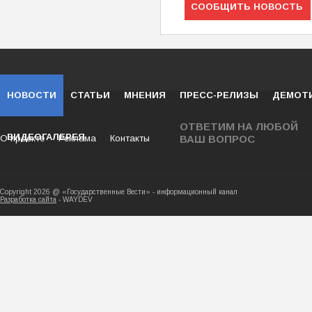
СООБЩИТЬ НОВОСТЬ
НОВОСТИ
СТАТЬИ
МНЕНИЯ
ПРЕСС-РЕЛИЗЫ
ДЕМОТ
ОТВЕТИМ НА ЛЮБОЙ
ВИДЕОГАЛЕРЕЯ
О проекте
Реклама
Контакты
ВАШ ВОПРОС
Copyright 2026 @ «Государственные Вести» - ин
Разработка сайта
- WAYDEV