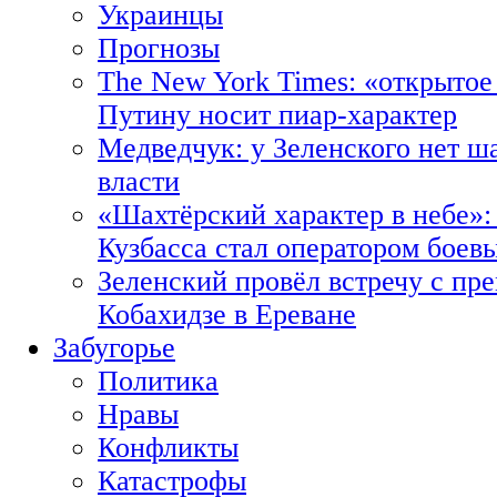
Украинцы
Прогнозы
The New York Times: «открытое
Путину носит пиар-характер
Медведчук: у Зеленского нет ш
власти
«Шахтёрский характер в небе»:
Кузбасса стал оператором боев
Зеленский провёл встречу с пр
Кобахидзе в Ереване
Забугорье
Политика
Нравы
Конфликты
Катастрофы