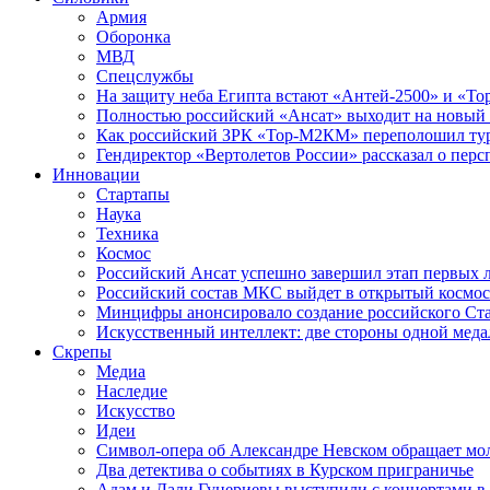
Армия
Оборонка
МВД
Спецслужбы
На защиту неба Египта встают «Антей-2500» и «То
Полностью российский «Ансат» выходит на новый 
Как российский ЗРК «Тор-М2КМ» переполошил ту
Гендиректор «Вертолетов России» рассказал о пер
Инновации
Стартапы
Наука
Техника
Космос
Российский Ансат успешно завершил этап первых 
Российский состав МКС выйдет в открытый космос
Минцифры анонсировало создание российского Ст
Искусственный интеллект: две стороны одной меда
Скрепы
Медиа
Наследие
Искусство
Идеи
Символ-опера об Александре Невском обращает мол
Два детектива о событиях в Курском приграничье
Адам и Дали Гуцериевы выступили с концертами в