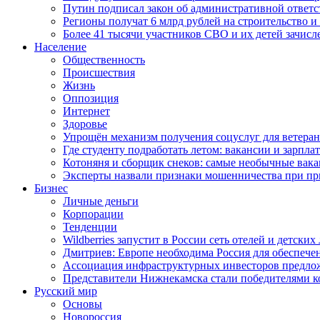
Путин подписал закон об административной ответ
Регионы получат 6 млрд рублей на строительство 
Более 41 тысячи участников СВО и их детей зачисл
Население
Общественность
Происшествия
Жизнь
Оппозиция
Интернет
Здоровье
Упрощён механизм получения соцуслуг для ветера
Где студенту подработать летом: вакансии и зарпла
Котоняня и сборщик снеков: самые необычные вакан
Эксперты назвали признаки мошенничества при пр
Бизнес
Личные деньги
Корпорации
Тенденции
Wildberries запустит в России сеть отелей и детски
Дмитриев: Европе необходима Россия для обеспече
Ассоциация инфраструктурных инвесторов предложи
Представители Нижнекамска стали победителями к
Русский мир
Основы
Новороссия