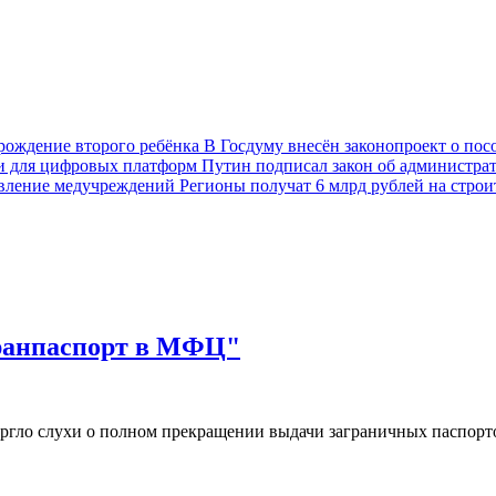
В Госдуму внесён законопроект о пос
Путин подписал закон об администра
Регионы получат 6 млрд рублей на стро
гранпаспорт в МФЦ"
ргло слухи о полном прекращении выдачи заграничных паспор