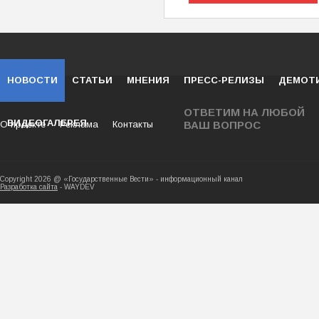
НОВОСТИ
СТАТЬИ
МНЕНИЯ
ПРЕСС-РЕЛИЗЫ
ДЕМОТ
ОТВЕТИМ НА ЛЮБОЙ
ВИДЕОГАЛЕРЕЯ
О проекте
Реклама
Контакты
ВАШ ВОПРОС
Copyright 2026 @ «Государственные Вести» - ин
Разработка сайта
- WAYDEV