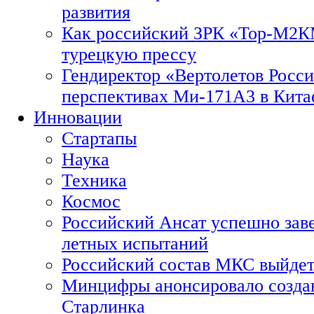
развития
Как российский ЗРК «Тор-М2
турецкую прессу
Гендиректор «Вертолетов Росси
перспективах Ми-171А3 в Кита
Инновации
Стартапы
Наука
Техника
Космос
Российский Ансат успешно зав
летных испытаний
Российский состав МКС выйдет
Минцифры анонсировало созда
Старлинка