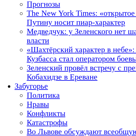
Прогнозы
The New York Times: «открытое
Путину носит пиар-характер
Медведчук: у Зеленского нет ш
власти
«Шахтёрский характер в небе»:
Кузбасса стал оператором боев
Зеленский провёл встречу с пр
Кобахидзе в Ереване
Забугорье
Политика
Нравы
Конфликты
Катастрофы
Во Львове обсуждают всеобщую