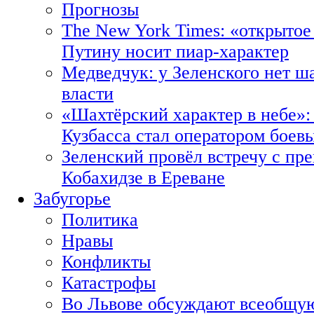
Прогнозы
The New York Times: «открытое
Путину носит пиар-характер
Медведчук: у Зеленского нет ш
власти
«Шахтёрский характер в небе»:
Кузбасса стал оператором боев
Зеленский провёл встречу с пр
Кобахидзе в Ереване
Забугорье
Политика
Нравы
Конфликты
Катастрофы
Во Львове обсуждают всеобщую