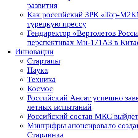
развития
Как российский ЗРК «Тор-М2
турецкую прессу
Гендиректор «Вертолетов Росси
перспективах Ми-171А3 в Кита
Инновации
Стартапы
Наука
Техника
Космос
Российский Ансат успешно зав
летных испытаний
Российский состав МКС выйдет
Минцифры анонсировало созда
Старлинка