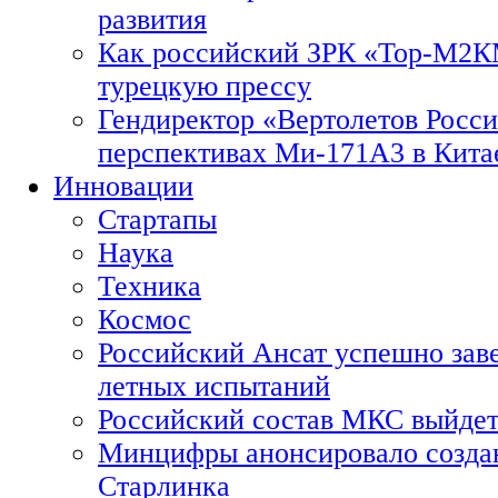
развития
Как российский ЗРК «Тор-М2
турецкую прессу
Гендиректор «Вертолетов Росси
перспективах Ми-171А3 в Кита
Инновации
Стартапы
Наука
Техника
Космос
Российский Ансат успешно зав
летных испытаний
Российский состав МКС выйдет
Минцифры анонсировало созда
Старлинка