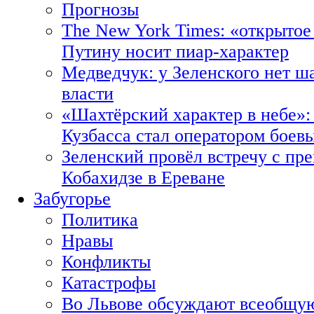
Прогнозы
The New York Times: «открытое
Путину носит пиар-характер
Медведчук: у Зеленского нет ш
власти
«Шахтёрский характер в небе»:
Кузбасса стал оператором боев
Зеленский провёл встречу с пр
Кобахидзе в Ереване
Забугорье
Политика
Нравы
Конфликты
Катастрофы
Во Львове обсуждают всеобщую