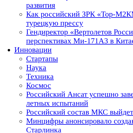
развития
Как российский ЗРК «Тор-М2
турецкую прессу
Гендиректор «Вертолетов Росси
перспективах Ми-171А3 в Кита
Инновации
Стартапы
Наука
Техника
Космос
Российский Ансат успешно зав
летных испытаний
Российский состав МКС выйдет
Минцифры анонсировало созда
Старлинка