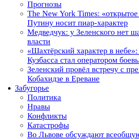
Прогнозы
The New York Times: «открытое
Путину носит пиар-характер
Медведчук: у Зеленского нет ш
власти
«Шахтёрский характер в небе»:
Кузбасса стал оператором боев
Зеленский провёл встречу с пр
Кобахидзе в Ереване
Забугорье
Политика
Нравы
Конфликты
Катастрофы
Во Львове обсуждают всеобщую