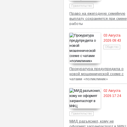
Правительство
Право на ежегодную семейную
выплату сохраняется при смене
работы
03 Августа
2026 09:43
Общество
Прокуратура предупредила о
новой мошеннической схеме с
чатами «поликлиник»
02 Августа
2026 17:24
Правительство
МИД разъяснил, кому не
оформят загранпаспорт в МФЦ