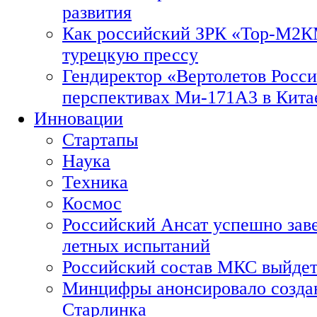
развития
Как российский ЗРК «Тор-М2
турецкую прессу
Гендиректор «Вертолетов Росси
перспективах Ми-171А3 в Кита
Инновации
Стартапы
Наука
Техника
Космос
Российский Ансат успешно зав
летных испытаний
Российский состав МКС выйдет
Минцифры анонсировало созда
Старлинка