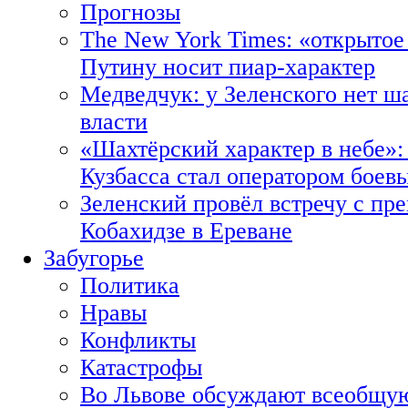
Прогнозы
The New York Times: «открытое
Путину носит пиар-характер
Медведчук: у Зеленского нет ш
власти
«Шахтёрский характер в небе»:
Кузбасса стал оператором боев
Зеленский провёл встречу с пр
Кобахидзе в Ереване
Забугорье
Политика
Нравы
Конфликты
Катастрофы
Во Львове обсуждают всеобщую