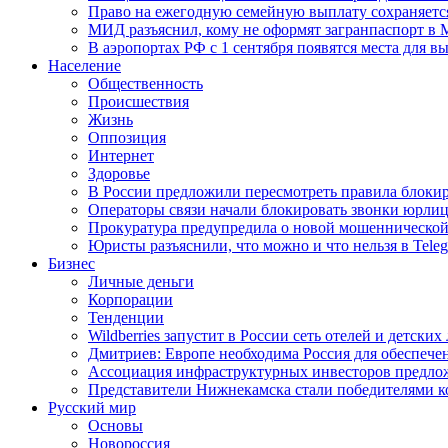
Право на ежегодную семейную выплату сохраняетс
МИД разъяснил, кому не оформят загранпаспорт в
В аэропортах РФ с 1 сентября появятся места для в
Население
Общественность
Происшествия
Жизнь
Оппозиция
Интернет
Здоровье
В России предложили пересмотреть правила блокир
Операторы связи начали блокировать звонки юрлиц
Прокуратура предупредила о новой мошеннической
Юристы разъяснили, что можно и что нельзя в Tel
Бизнес
Личные деньги
Корпорации
Тенденции
Wildberries запустит в России сеть отелей и детски
Дмитриев: Европе необходима Россия для обеспече
Ассоциация инфраструктурных инвесторов предложи
Представители Нижнекамска стали победителями к
Русский мир
Основы
Новороссия