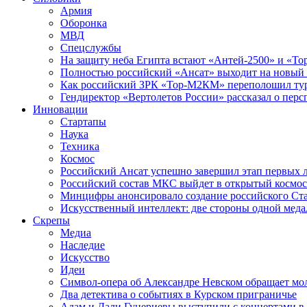
Армия
Оборонка
МВД
Спецслужбы
На защиту неба Египта встают «Антей-2500» и «То
Полностью российский «Ансат» выходит на новый 
Как российский ЗРК «Тор-М2КМ» переполошил ту
Гендиректор «Вертолетов России» рассказал о пер
Инновации
Стартапы
Наука
Техника
Космос
Российский Ансат успешно завершил этап первых 
Российский состав МКС выйдет в открытый космос
Минцифры анонсировало создание российского Ст
Искусственный интеллект: две стороны одной меда
Скрепы
Медиа
Наследие
Искусство
Идеи
Символ-опера об Александре Невском обращает мол
Два детектива о событиях в Курском приграничье
Адам и Дали Гуцериевы выступили с концертами в