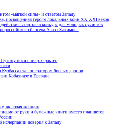
ентом «мягкой силы» и ответом Западу
ка, посвященная героям локальных войн XX-XXI веков
действия: стартовал конкурс для молодых русистов
пророссийского блогера Азиза Хакимова
 Путину носит пиар-характер
ласти
з Кузбасса стал оператором боевых дронов
узии Кобахидзе в Ереване
ку, включая женщин
письмо от руки и бумажные книги вместо планшетов
России
б исчерпании доверия к Западу