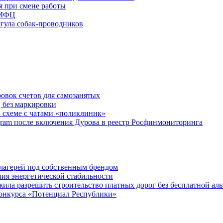
я при смене работы
 МФЦ
ыгула собак-проводников
овок счетов для самозанятых
 без маркировки
 схеме с чатами «поликлиник»
egram после включения Дурова в реестр Росфинмониторинга
х лагерей под собственным брендом
ния энергетической стабильности
ла разрешить строительство платных дорог без бесплатной ал
онкурса «Потенциал Республики»