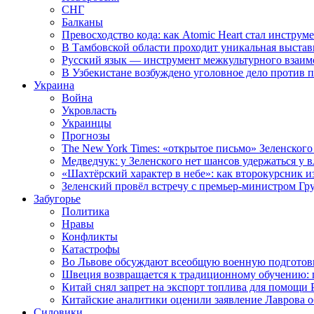
СНГ
Балканы
Превосходство кода: как Atomic Heart стал инструм
В Тамбовской области проходит уникальная выстав
Русский язык — инструмент межкультурного взаимо
В Узбекистане возбуждено уголовное дело против 
Украина
Война
Укровласть
Украинцы
Прогнозы
The New York Times: «открытое письмо» Зеленского
Медведчук: у Зеленского нет шансов удержаться у в
«Шахтёрский характер в небе»: как второкурсник и
Зеленский провёл встречу с премьер-министром Гр
Забугорье
Политика
Нравы
Конфликты
Катастрофы
Во Львове обсуждают всеобщую военную подготов
Швеция возвращается к традиционному обучению: 
Китай снял запрет на экспорт топлива для помощи 
Китайские аналитики оценили заявление Лаврова о
Силовики