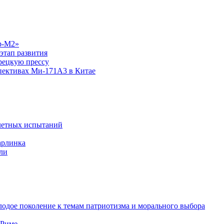
р-М2»
этап развития
рецкую прессу
спективах Ми-171А3 в Китае
летных испытаний
арлинка
ли
одое поколение к темам патриотизма и морального выбора
 Риме