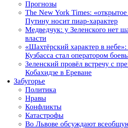
Прогнозы
The New York Times: «открытое
Путину носит пиар-характер
Медведчук: у Зеленского нет ш
власти
«Шахтёрский характер в небе»:
Кузбасса стал оператором боев
Зеленский провёл встречу с пр
Кобахидзе в Ереване
Забугорье
Политика
Нравы
Конфликты
Катастрофы
Во Львове обсуждают всеобщую