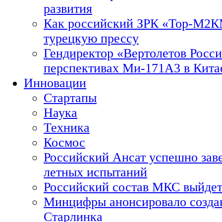
развития
Как российский ЗРК «Тор-М2
турецкую прессу
Гендиректор «Вертолетов Росси
перспективах Ми-171А3 в Кита
Инновации
Стартапы
Наука
Техника
Космос
Российский Ансат успешно зав
летных испытаний
Российский состав МКС выйдет
Минцифры анонсировало созда
Старлинка