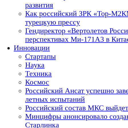
развития
Как российский ЗРК «Тор-М2
турецкую прессу
Гендиректор «Вертолетов Росси
перспективах Ми-171А3 в Кита
Инновации
Стартапы
Наука
Техника
Космос
Российский Ансат успешно зав
летных испытаний
Российский состав МКС выйдет
Минцифры анонсировало созда
Старлинка