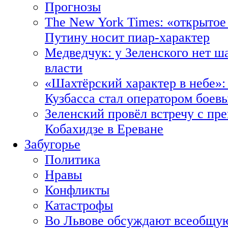
Прогнозы
The New York Times: «открытое
Путину носит пиар-характер
Медведчук: у Зеленского нет ш
власти
«Шахтёрский характер в небе»:
Кузбасса стал оператором боев
Зеленский провёл встречу с пр
Кобахидзе в Ереване
Забугорье
Политика
Нравы
Конфликты
Катастрофы
Во Львове обсуждают всеобщую