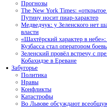
Прогнозы
The New York Times: «открытое
Путину носит пиар-характер
Медведчук: у Зеленского нет ш
власти
«Шахтёрский характер в небе»:
Кузбасса стал оператором боев
Зеленский провёл встречу с пр
Кобахидзе в Ереване
Забугорье
Политика
Нравы
Конфликты
Катастрофы
Во Львове обсуждают всеобщую