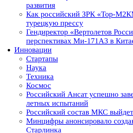
развития
Как российский ЗРК «Тор-М2
турецкую прессу
Гендиректор «Вертолетов Росси
перспективах Ми-171А3 в Кита
Инновации
Стартапы
Наука
Техника
Космос
Российский Ансат успешно зав
летных испытаний
Российский состав МКС выйдет
Минцифры анонсировало созда
Старлинка