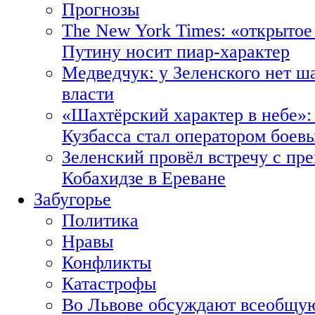
Прогнозы
The New York Times: «открытое
Путину носит пиар-характер
Медведчук: у Зеленского нет ш
власти
«Шахтёрский характер в небе»:
Кузбасса стал оператором боев
Зеленский провёл встречу с пр
Кобахидзе в Ереване
Забугорье
Политика
Нравы
Конфликты
Катастрофы
Во Львове обсуждают всеобщую