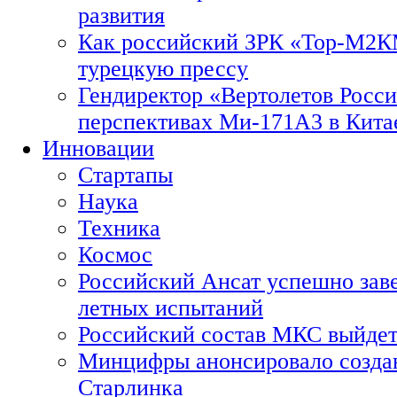
развития
Как российский ЗРК «Тор-М2
турецкую прессу
Гендиректор «Вертолетов Росси
перспективах Ми-171А3 в Кита
Инновации
Стартапы
Наука
Техника
Космос
Российский Ансат успешно зав
летных испытаний
Российский состав МКС выйдет
Минцифры анонсировало созда
Старлинка