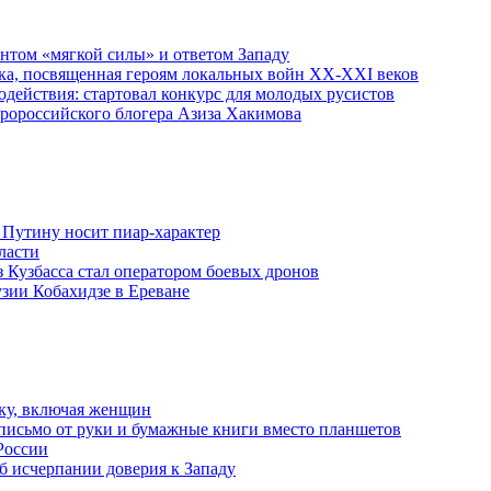
ентом «мягкой силы» и ответом Западу
ка, посвященная героям локальных войн XX-XXI веков
действия: стартовал конкурс для молодых русистов
пророссийского блогера Азиза Хакимова
 Путину носит пиар-характер
ласти
з Кузбасса стал оператором боевых дронов
узии Кобахидзе в Ереване
ку, включая женщин
письмо от руки и бумажные книги вместо планшетов
России
б исчерпании доверия к Западу