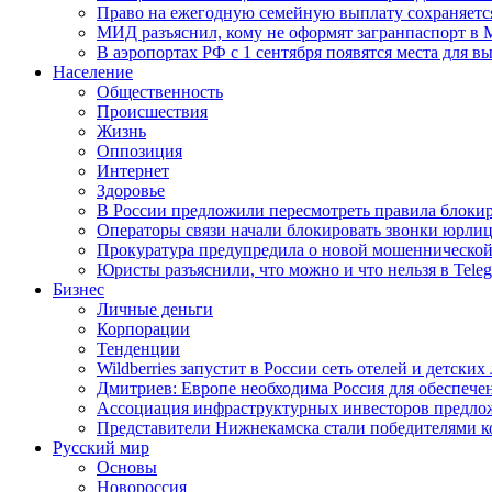
Право на ежегодную семейную выплату сохраняетс
МИД разъяснил, кому не оформят загранпаспорт в
В аэропортах РФ с 1 сентября появятся места для в
Население
Общественность
Происшествия
Жизнь
Оппозиция
Интернет
Здоровье
В России предложили пересмотреть правила блокир
Операторы связи начали блокировать звонки юрлиц
Прокуратура предупредила о новой мошеннической
Юристы разъяснили, что можно и что нельзя в Tel
Бизнес
Личные деньги
Корпорации
Тенденции
Wildberries запустит в России сеть отелей и детски
Дмитриев: Европе необходима Россия для обеспече
Ассоциация инфраструктурных инвесторов предложи
Представители Нижнекамска стали победителями к
Русский мир
Основы
Новороссия