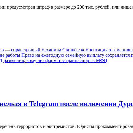
ии предусмотрен штраф в размере до 200 тыс. рублей, или лишен
Свищёв: компенсация от сменивш
Право на ежегодную семейную выплату сохраняется 
 разъяснил, кому не оформят загранпаспорт в МФЦ
нельзя в Telegram после включения Дур
еречень террористов и экстремистов. Юристы прокомментировал