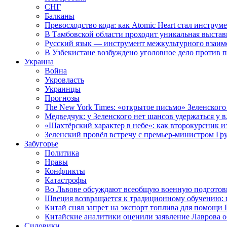
СНГ
Балканы
Превосходство кода: как Atomic Heart стал инструм
В Тамбовской области проходит уникальная выстав
Русский язык — инструмент межкультурного взаимо
В Узбекистане возбуждено уголовное дело против 
Украина
Война
Укровласть
Украинцы
Прогнозы
The New York Times: «открытое письмо» Зеленского
Медведчук: у Зеленского нет шансов удержаться у в
«Шахтёрский характер в небе»: как второкурсник и
Зеленский провёл встречу с премьер-министром Гр
Забугорье
Политика
Нравы
Конфликты
Катастрофы
Во Львове обсуждают всеобщую военную подготов
Швеция возвращается к традиционному обучению: 
Китай снял запрет на экспорт топлива для помощи 
Китайские аналитики оценили заявление Лаврова о
Силовики