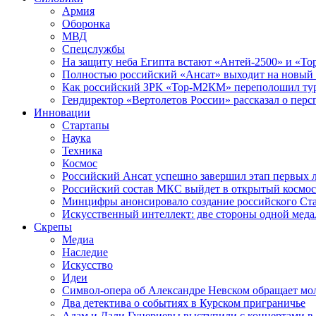
Армия
Оборонка
МВД
Спецслужбы
На защиту неба Египта встают «Антей-2500» и «То
Полностью российский «Ансат» выходит на новый 
Как российский ЗРК «Тор-М2КМ» переполошил ту
Гендиректор «Вертолетов России» рассказал о пер
Инновации
Стартапы
Наука
Техника
Космос
Российский Ансат успешно завершил этап первых 
Российский состав МКС выйдет в открытый космос
Минцифры анонсировало создание российского Ст
Искусственный интеллект: две стороны одной меда
Скрепы
Медиа
Наследие
Искусство
Идеи
Символ-опера об Александре Невском обращает мол
Два детектива о событиях в Курском приграничье
Адам и Дали Гуцериевы выступили с концертами в