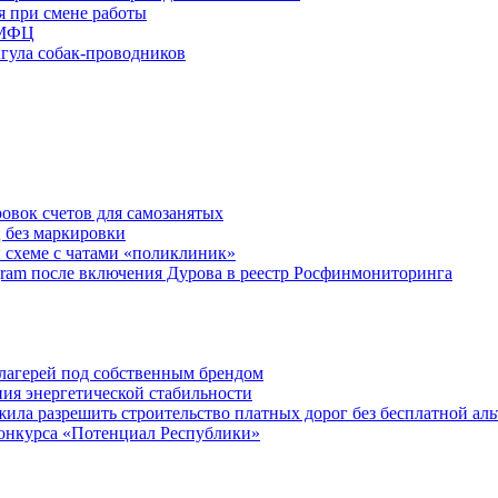
я при смене работы
 МФЦ
ыгула собак-проводников
овок счетов для самозанятых
 без маркировки
 схеме с чатами «поликлиник»
egram после включения Дурова в реестр Росфинмониторинга
х лагерей под собственным брендом
ния энергетической стабильности
ла разрешить строительство платных дорог без бесплатной ал
онкурса «Потенциал Республики»