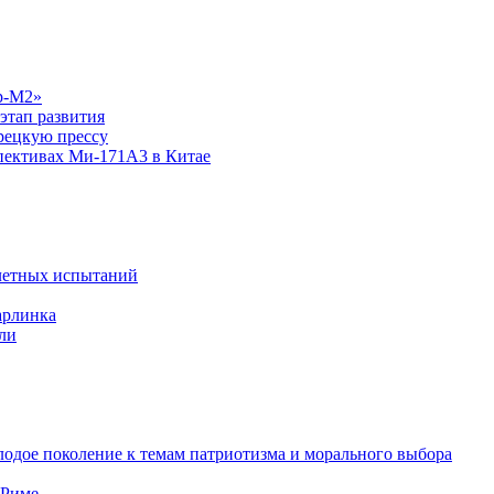
р-М2»
этап развития
рецкую прессу
спективах Ми-171А3 в Китае
летных испытаний
арлинка
ли
одое поколение к темам патриотизма и морального выбора
 Риме