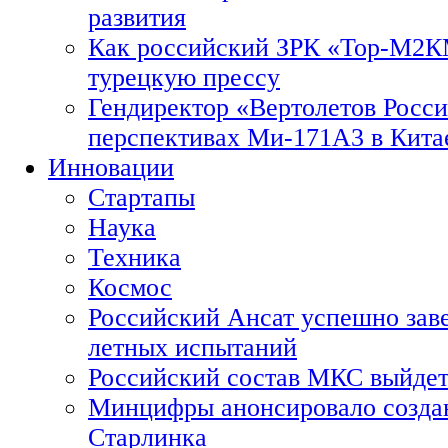
развития
Как российский ЗРК «Тор-М2
турецкую прессу
Гендиректор «Вертолетов Росси
перспективах Ми-171А3 в Кита
Инновации
Стартапы
Наука
Техника
Космос
Российский Ансат успешно зав
летных испытаний
Российский состав МКС выйдет
Минцифры анонсировало созда
Старлинка