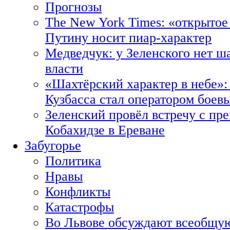
Прогнозы
The New York Times: «открытое
Путину носит пиар-характер
Медведчук: у Зеленского нет ш
власти
«Шахтёрский характер в небе»:
Кузбасса стал оператором боев
Зеленский провёл встречу с пр
Кобахидзе в Ереване
Забугорье
Политика
Нравы
Конфликты
Катастрофы
Во Львове обсуждают всеобщую