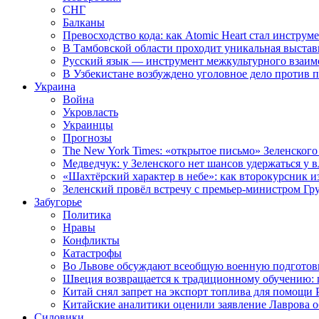
СНГ
Балканы
Превосходство кода: как Atomic Heart стал инструм
В Тамбовской области проходит уникальная выстав
Русский язык — инструмент межкультурного взаимо
В Узбекистане возбуждено уголовное дело против 
Украина
Война
Укровласть
Украинцы
Прогнозы
The New York Times: «открытое письмо» Зеленского
Медведчук: у Зеленского нет шансов удержаться у в
«Шахтёрский характер в небе»: как второкурсник и
Зеленский провёл встречу с премьер-министром Гр
Забугорье
Политика
Нравы
Конфликты
Катастрофы
Во Львове обсуждают всеобщую военную подготов
Швеция возвращается к традиционному обучению: 
Китай снял запрет на экспорт топлива для помощи 
Китайские аналитики оценили заявление Лаврова о
Силовики