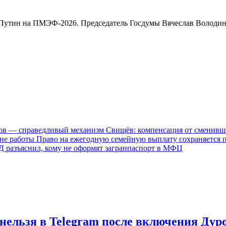
Путин на ПМЭФ-2026. Председатель Госдумы Вячеслав Володин 
Свищёв: компенсация от сменивш
Право на ежегодную семейную выплату сохраняется 
 разъяснил, кому не оформят загранпаспорт в МФЦ
нельзя в Telegram после включения Дур