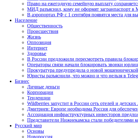
Право на ежегодную семейную выплату сохраняетс
МИД разъяснил, кому не оформят загранпаспорт в
В аэропортах РФ с 1 сентября появятся места для в
Население
Общественность
Происшествия
Жизнь
Оппозиция
Интернет
Здоровье
В России предложили пересмотреть правила блокир
Операторы связи начали блокировать звонки юрлиц
Прокуратура предупредила о новой мошеннической
Юристы разъяснили, что можно и что нельзя в Tel
Бизнес
Личные деньги
Корпорации
Тенденции
Wildberries запустит в России сеть отелей и детски
Дмитриев: Европе необходима Россия для обеспече
Ассоциация инфраструктурных инвесторов предложи
Представители Нижнекамска стали победителями к
Русский мир
Основы
Новороссия