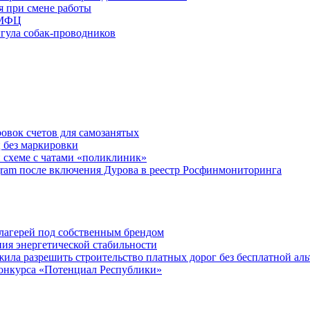
я при смене работы
 МФЦ
ыгула собак-проводников
овок счетов для самозанятых
 без маркировки
 схеме с чатами «поликлиник»
egram после включения Дурова в реестр Росфинмониторинга
х лагерей под собственным брендом
ния энергетической стабильности
ла разрешить строительство платных дорог без бесплатной ал
онкурса «Потенциал Республики»