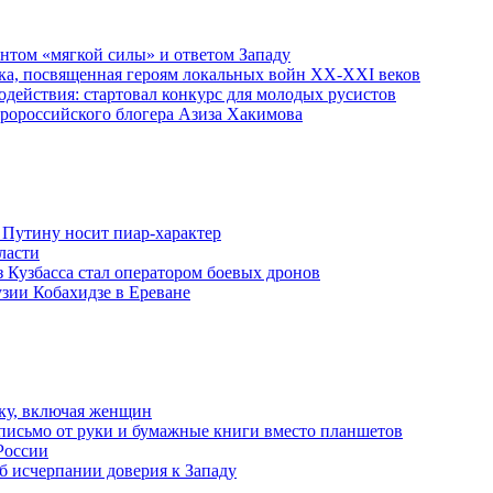
ентом «мягкой силы» и ответом Западу
ка, посвященная героям локальных войн XX-XXI веков
действия: стартовал конкурс для молодых русистов
пророссийского блогера Азиза Хакимова
 Путину носит пиар-характер
ласти
з Кузбасса стал оператором боевых дронов
узии Кобахидзе в Ереване
ку, включая женщин
письмо от руки и бумажные книги вместо планшетов
России
б исчерпании доверия к Западу