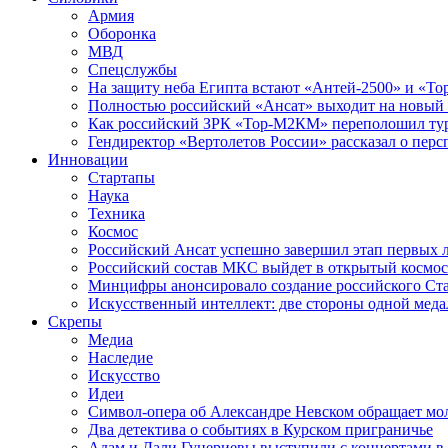
Армия
Оборонка
МВД
Спецслужбы
На защиту неба Египта встают «Антей-2500» и «То
Полностью российский «Ансат» выходит на новый 
Как российский ЗРК «Тор-М2КМ» переполошил ту
Гендиректор «Вертолетов России» рассказал о пер
Инновации
Стартапы
Наука
Техника
Космос
Российский Ансат успешно завершил этап первых 
Российский состав МКС выйдет в открытый космос
Минцифры анонсировало создание российского Ст
Искусственный интеллект: две стороны одной меда
Скрепы
Медиа
Наследие
Искусство
Идеи
Символ-опера об Александре Невском обращает мол
Два детектива о событиях в Курском приграничье
Адам и Дали Гуцериевы выступили с концертами в