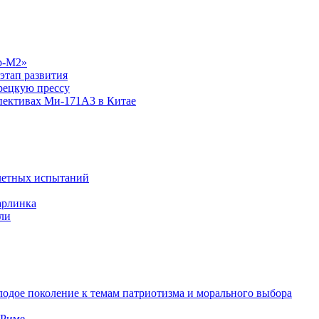
р-М2»
этап развития
рецкую прессу
спективах Ми-171А3 в Китае
летных испытаний
арлинка
ли
одое поколение к темам патриотизма и морального выбора
 Риме