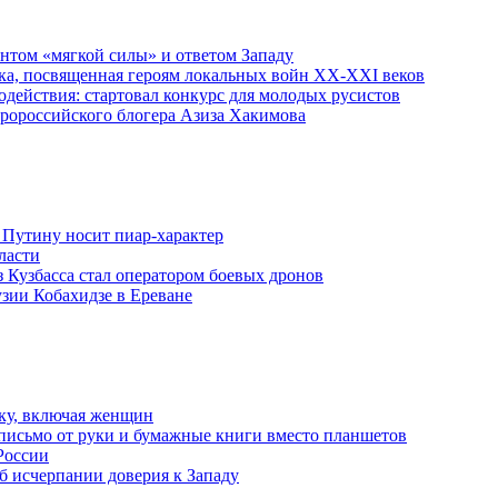
ентом «мягкой силы» и ответом Западу
ка, посвященная героям локальных войн XX-XXI веков
действия: стартовал конкурс для молодых русистов
пророссийского блогера Азиза Хакимова
 Путину носит пиар-характер
ласти
з Кузбасса стал оператором боевых дронов
узии Кобахидзе в Ереване
ку, включая женщин
письмо от руки и бумажные книги вместо планшетов
России
б исчерпании доверия к Западу