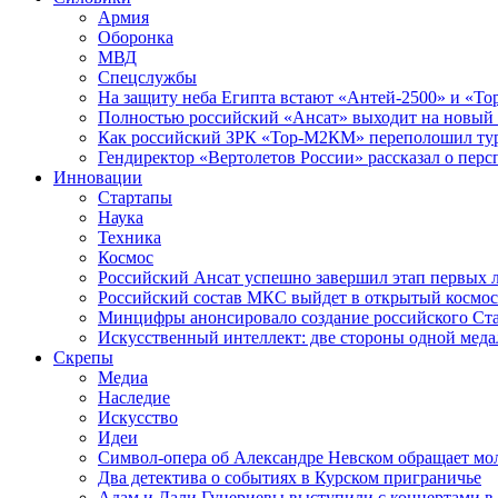
Армия
Оборонка
МВД
Спецслужбы
На защиту неба Египта встают «Антей-2500» и «То
Полностью российский «Ансат» выходит на новый 
Как российский ЗРК «Тор-М2КМ» переполошил ту
Гендиректор «Вертолетов России» рассказал о пер
Инновации
Стартапы
Наука
Техника
Космос
Российский Ансат успешно завершил этап первых 
Российский состав МКС выйдет в открытый космос
Минцифры анонсировало создание российского Ст
Искусственный интеллект: две стороны одной меда
Скрепы
Медиа
Наследие
Искусство
Идеи
Символ-опера об Александре Невском обращает мол
Два детектива о событиях в Курском приграничье
Адам и Дали Гуцериевы выступили с концертами в