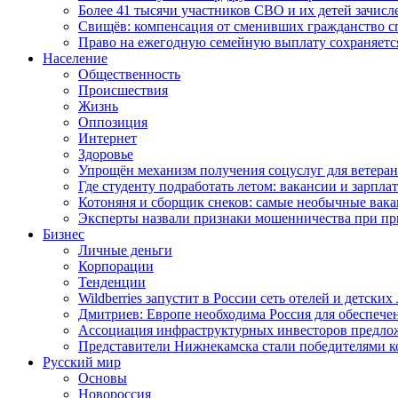
Более 41 тысячи участников СВО и их детей зачисл
Свищёв: компенсация от сменивших гражданство 
Право на ежегодную семейную выплату сохраняетс
Население
Общественность
Происшествия
Жизнь
Оппозиция
Интернет
Здоровье
Упрощён механизм получения соцуслуг для ветера
Где студенту подработать летом: вакансии и зарпла
Котоняня и сборщик снеков: самые необычные вакан
Эксперты назвали признаки мошенничества при пр
Бизнес
Личные деньги
Корпорации
Тенденции
Wildberries запустит в России сеть отелей и детски
Дмитриев: Европе необходима Россия для обеспече
Ассоциация инфраструктурных инвесторов предложи
Представители Нижнекамска стали победителями к
Русский мир
Основы
Новороссия