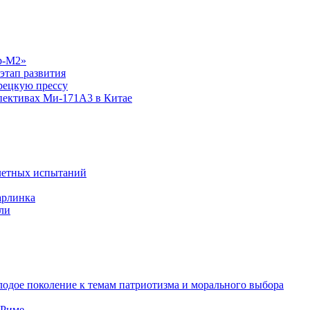
р-М2»
этап развития
рецкую прессу
спективах Ми-171А3 в Китае
летных испытаний
арлинка
ли
одое поколение к темам патриотизма и морального выбора
 Риме