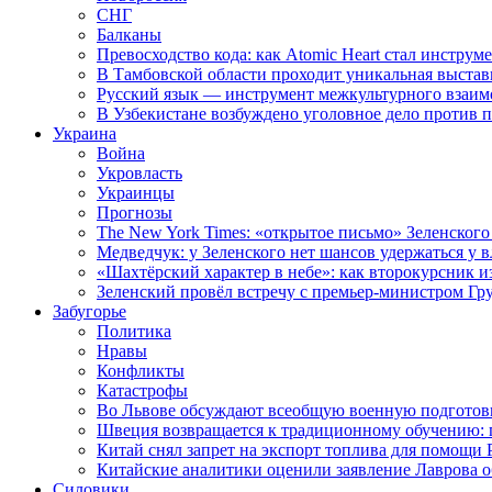
СНГ
Балканы
Превосходство кода: как Atomic Heart стал инструм
В Тамбовской области проходит уникальная выстав
Русский язык — инструмент межкультурного взаимо
В Узбекистане возбуждено уголовное дело против 
Украина
Война
Укровласть
Украинцы
Прогнозы
The New York Times: «открытое письмо» Зеленского
Медведчук: у Зеленского нет шансов удержаться у в
«Шахтёрский характер в небе»: как второкурсник и
Зеленский провёл встречу с премьер-министром Гр
Забугорье
Политика
Нравы
Конфликты
Катастрофы
Во Львове обсуждают всеобщую военную подготов
Швеция возвращается к традиционному обучению: 
Китай снял запрет на экспорт топлива для помощи 
Китайские аналитики оценили заявление Лаврова о
Силовики