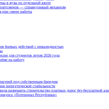
ены в вузы по отдельной квоте
спортсменов — справедливый механизм
я при смене работы
нов боевых действий с инвалидностью
ты
сии для студентов летом 2026 года
иёме на работу
х лагерей под собственным брендом
ния энергетической стабильности
ла разрешить строительство платных дорог без бесплатной ал
онкурса «Потенциал Республики»