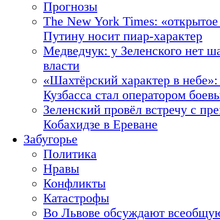
Прогнозы
The New York Times: «открытое
Путину носит пиар-характер
Медведчук: у Зеленского нет ш
власти
«Шахтёрский характер в небе»:
Кузбасса стал оператором боев
Зеленский провёл встречу с пр
Кобахидзе в Ереване
Забугорье
Политика
Нравы
Конфликты
Катастрофы
Во Львове обсуждают всеобщую