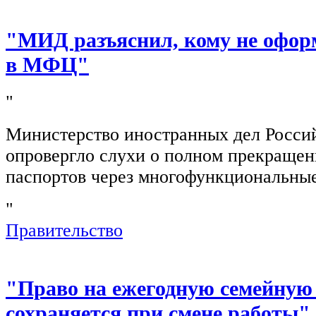
"МИД разъяснил, кому не офор
в МФЦ"
"
Министерство иностранных дел Росси
опровергло слухи о полном прекращен
паспортов через многофункциональны
"
Правительство
"Право на ежегодную семейную
сохраняется при смене работы"