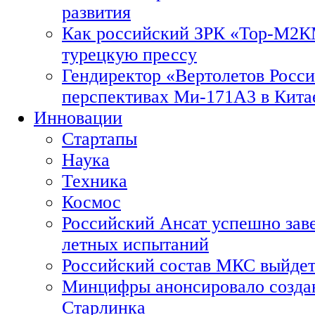
развития
Как российский ЗРК «Тор-М2
турецкую прессу
Гендиректор «Вертолетов Росси
перспективах Ми-171А3 в Кита
Инновации
Стартапы
Наука
Техника
Космос
Российский Ансат успешно зав
летных испытаний
Российский состав МКС выйдет
Минцифры анонсировало созда
Старлинка