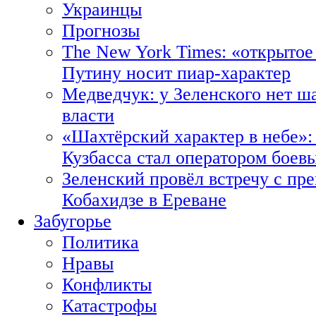
Украинцы
Прогнозы
The New York Times: «открытое
Путину носит пиар-характер
Медведчук: у Зеленского нет ш
власти
«Шахтёрский характер в небе»:
Кузбасса стал оператором боев
Зеленский провёл встречу с пр
Кобахидзе в Ереване
Забугорье
Политика
Нравы
Конфликты
Катастрофы