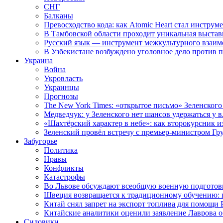
СНГ
Балканы
Превосходство кода: как Atomic Heart стал инструм
В Тамбовской области проходит уникальная выстав
Русский язык — инструмент межкультурного взаимо
В Узбекистане возбуждено уголовное дело против 
Украина
Война
Укровласть
Украинцы
Прогнозы
The New York Times: «открытое письмо» Зеленского
Медведчук: у Зеленского нет шансов удержаться у в
«Шахтёрский характер в небе»: как второкурсник и
Зеленский провёл встречу с премьер-министром Гр
Забугорье
Политика
Нравы
Конфликты
Катастрофы
Во Львове обсуждают всеобщую военную подготов
Швеция возвращается к традиционному обучению: 
Китай снял запрет на экспорт топлива для помощи 
Китайские аналитики оценили заявление Лаврова о
Силовики