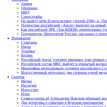
Армия
Оборонка
МВД
Спецслужбы
На защиту неба Египта встают «Антей-2500» и «То
Полностью российский «Ансат» выходит на новый 
Как российский ЗРК «Тор-М2КМ» переполошил ту
Гендиректор «Вертолетов России» рассказал о пер
Инновации
Стартапы
Наука
Техника
Космос
Российский Ансат успешно завершил этап первых 
Российский состав МКС выйдет в открытый космос
Минцифры анонсировало создание российского Ст
Искусственный интеллект: две стороны одной меда
Скрепы
Медиа
Наследие
Искусство
Идеи
Символ-опера об Александре Невском обращает мол
Два детектива о событиях в Курском приграничье
Адам и Дали Гуцериевы выступили с концертами в