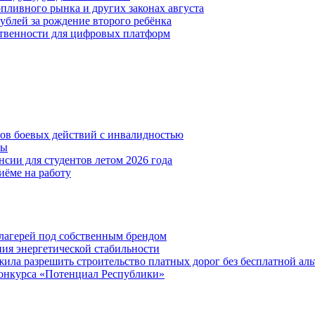
пливного рынка и других законах августа
рублей за рождение второго ребёнка
ственности для цифровых платформ
нов боевых действий с инвалидностью
ты
сии для студентов летом 2026 года
иёме на работу
х лагерей под собственным брендом
ния энергетической стабильности
ла разрешить строительство платных дорог без бесплатной ал
онкурса «Потенциал Республики»