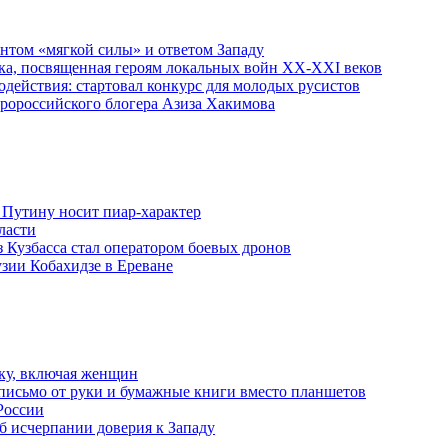
ентом «мягкой силы» и ответом Западу
ка, посвященная героям локальных войн XX-XXI веков
действия: стартовал конкурс для молодых русистов
пророссийского блогера Азиза Хакимова
 Путину носит пиар-характер
ласти
з Кузбасса стал оператором боевых дронов
узии Кобахидзе в Ереване
ку, включая женщин
письмо от руки и бумажные книги вместо планшетов
России
б исчерпании доверия к Западу