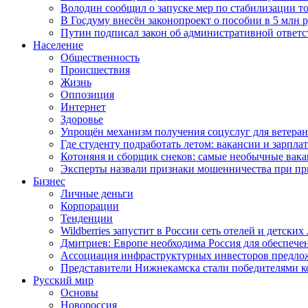
Володин сообщил о запуске мер по стабилизации то
В Госдуму внесён законопроект о пособии в 5 млн 
Путин подписал закон об административной ответ
Население
Общественность
Происшествия
Жизнь
Оппозиция
Интернет
Здоровье
Упрощён механизм получения соцуслуг для ветера
Где студенту подработать летом: вакансии и зарпла
Котоняня и сборщик снеков: самые необычные вакан
Эксперты назвали признаки мошенничества при пр
Бизнес
Личные деньги
Корпорации
Тенденции
Wildberries запустит в России сеть отелей и детски
Дмитриев: Европе необходима Россия для обеспече
Ассоциация инфраструктурных инвесторов предложи
Представители Нижнекамска стали победителями к
Русский мир
Основы
Новороссия