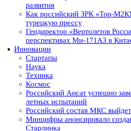
развития
Как российский ЗРК «Тор-М2
турецкую прессу
Гендиректор «Вертолетов Росси
перспективах Ми-171А3 в Кита
Инновации
Стартапы
Наука
Техника
Космос
Российский Ансат успешно зав
летных испытаний
Российский состав МКС выйдет
Минцифры анонсировало созда
Старлинка