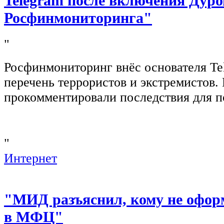
Telegram после включения Дуро
Росфинмониторинга"
"
Росфинмониторинг внёс основателя Te
перечень террористов и экстремистов
прокомментировали последствия для п
"
Интернет
"МИД разъяснил, кому не офор
в МФЦ"