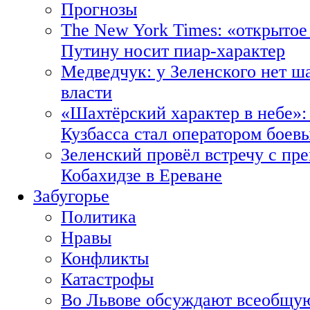
Прогнозы
The New York Times: «открытое
Путину носит пиар-характер
Медведчук: у Зеленского нет ш
власти
«Шахтёрский характер в небе»:
Кузбасса стал оператором боев
Зеленский провёл встречу с пр
Кобахидзе в Ереване
Забугорье
Политика
Нравы
Конфликты
Катастрофы
Во Львове обсуждают всеобщую