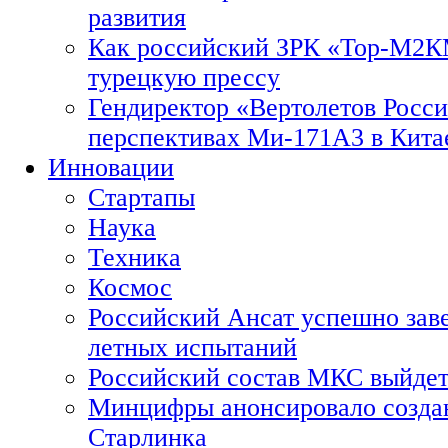
развития
Как российский ЗРК «Тор-М2
турецкую прессу
Гендиректор «Вертолетов Росси
перспективах Ми-171А3 в Кита
Инновации
Стартапы
Наука
Техника
Космос
Российский Ансат успешно зав
летных испытаний
Российский состав МКС выйдет
Минцифры анонсировало созда
Старлинка