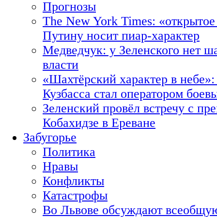
Прогнозы
The New York Times: «открытое
Путину носит пиар-характер
Медведчук: у Зеленского нет ш
власти
«Шахтёрский характер в небе»:
Кузбасса стал оператором боев
Зеленский провёл встречу с пр
Кобахидзе в Ереване
Забугорье
Политика
Нравы
Конфликты
Катастрофы
Во Львове обсуждают всеобщую