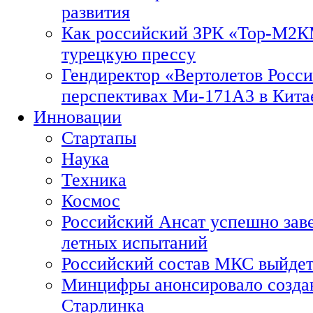
развития
Как российский ЗРК «Тор-М2
турецкую прессу
Гендиректор «Вертолетов Росси
перспективах Ми-171А3 в Кита
Инновации
Стартапы
Наука
Техника
Космос
Российский Ансат успешно зав
летных испытаний
Российский состав МКС выйдет
Минцифры анонсировало созда
Старлинка