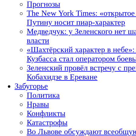
Прогнозы
The New York Times: «открытое
Путину носит пиар-характер
Медведчук: у Зеленского нет ш
власти
«Шахтёрский характер в небе»:
Кузбасса стал оператором боев
Зеленский провёл встречу с пр
Кобахидзе в Ереване
Забугорье
Политика
Нравы
Конфликты
Катастрофы
Во Львове обсуждают всеобщую