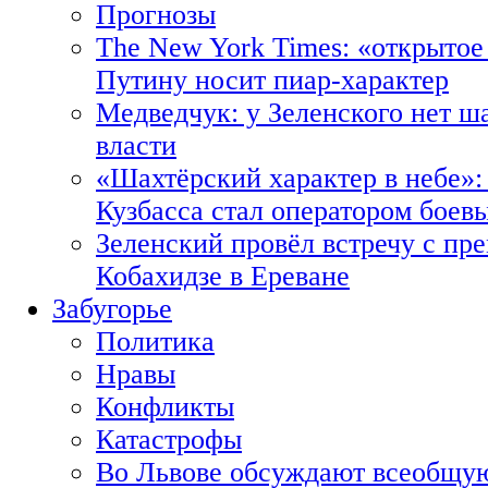
Прогнозы
The New York Times: «открытое
Путину носит пиар-характер
Медведчук: у Зеленского нет ш
власти
«Шахтёрский характер в небе»:
Кузбасса стал оператором боев
Зеленский провёл встречу с пр
Кобахидзе в Ереване
Забугорье
Политика
Нравы
Конфликты
Катастрофы
Во Львове обсуждают всеобщую