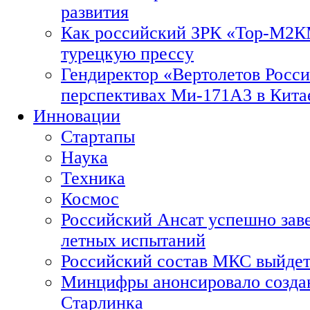
развития
Как российский ЗРК «Тор-М2
турецкую прессу
Гендиректор «Вертолетов Росси
перспективах Ми-171А3 в Кита
Инновации
Стартапы
Наука
Техника
Космос
Российский Ансат успешно зав
летных испытаний
Российский состав МКС выйдет
Минцифры анонсировало созда
Старлинка