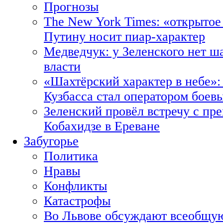
Прогнозы
The New York Times: «открытое
Путину носит пиар-характер
Медведчук: у Зеленского нет ш
власти
«Шахтёрский характер в небе»:
Кузбасса стал оператором боев
Зеленский провёл встречу с пр
Кобахидзе в Ереване
Забугорье
Политика
Нравы
Конфликты
Катастрофы
Во Львове обсуждают всеобщую