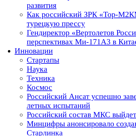
развития
Как российский ЗРК «Тор-М2
турецкую прессу
Гендиректор «Вертолетов Росси
перспективах Ми-171А3 в Кита
Инновации
Стартапы
Наука
Техника
Космос
Российский Ансат успешно зав
летных испытаний
Российский состав МКС выйдет
Минцифры анонсировало созда
Старлинка