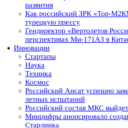
развития
Как российский ЗРК «Тор-М2
турецкую прессу
Гендиректор «Вертолетов Росси
перспективах Ми-171А3 в Кита
Инновации
Стартапы
Наука
Техника
Космос
Российский Ансат успешно зав
летных испытаний
Российский состав МКС выйдет
Минцифры анонсировало созда
Старлинка