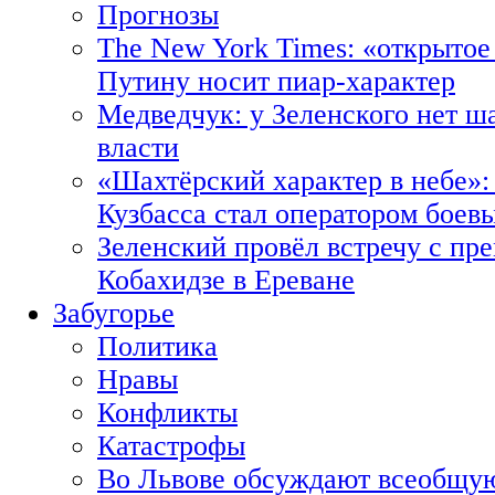
Прогнозы
The New York Times: «открытое
Путину носит пиар-характер
Медведчук: у Зеленского нет ш
власти
«Шахтёрский характер в небе»:
Кузбасса стал оператором боев
Зеленский провёл встречу с пр
Кобахидзе в Ереване
Забугорье
Политика
Нравы
Конфликты
Катастрофы
Во Львове обсуждают всеобщую