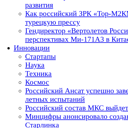
развития
Как российский ЗРК «Тор-М2
турецкую прессу
Гендиректор «Вертолетов Росси
перспективах Ми-171А3 в Кита
Инновации
Стартапы
Наука
Техника
Космос
Российский Ансат успешно зав
летных испытаний
Российский состав МКС выйдет
Минцифры анонсировало созда
Старлинка