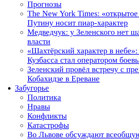
Прогнозы
The New York Times: «открытое
Путину носит пиар-характер
Медведчук: у Зеленского нет ш
власти
«Шахтёрский характер в небе»:
Кузбасса стал оператором боев
Зеленский провёл встречу с пр
Кобахидзе в Ереване
Забугорье
Политика
Нравы
Конфликты
Катастрофы
Во Львове обсуждают всеобщую