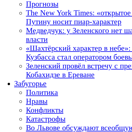
Прогнозы
The New York Times: «открытое
Путину носит пиар-характер
Медведчук: у Зеленского нет ш
власти
«Шахтёрский характер в небе»:
Кузбасса стал оператором боев
Зеленский провёл встречу с пр
Кобахидзе в Ереване
Забугорье
Политика
Нравы
Конфликты
Катастрофы
Во Львове обсуждают всеобщую