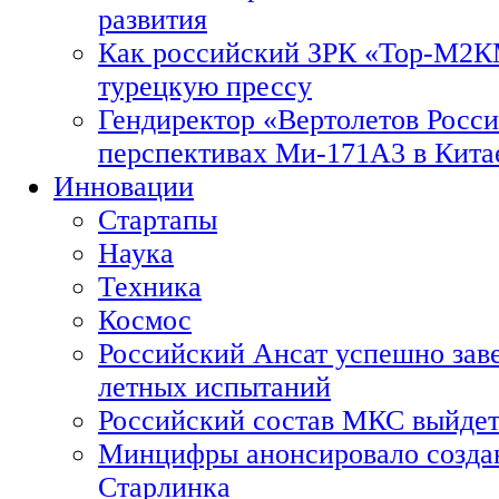
развития
Как российский ЗРК «Тор-М2
турецкую прессу
Гендиректор «Вертолетов Росси
перспективах Ми-171А3 в Кита
Инновации
Стартапы
Наука
Техника
Космос
Российский Ансат успешно зав
летных испытаний
Российский состав МКС выйдет
Минцифры анонсировало созда
Старлинка