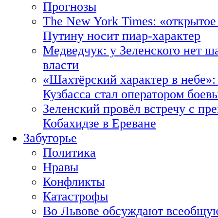
Прогнозы
The New York Times: «открытое
Путину носит пиар-характер
Медведчук: у Зеленского нет ш
власти
«Шахтёрский характер в небе»:
Кузбасса стал оператором боев
Зеленский провёл встречу с пр
Кобахидзе в Ереване
Забугорье
Политика
Нравы
Конфликты
Катастрофы
Во Львове обсуждают всеобщую