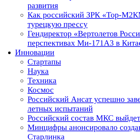
развития
Как российский ЗРК «Тор-М2
турецкую прессу
Гендиректор «Вертолетов Росси
перспективах Ми-171А3 в Кита
Инновации
Стартапы
Наука
Техника
Космос
Российский Ансат успешно зав
летных испытаний
Российский состав МКС выйдет
Минцифры анонсировало созда
Старлинка