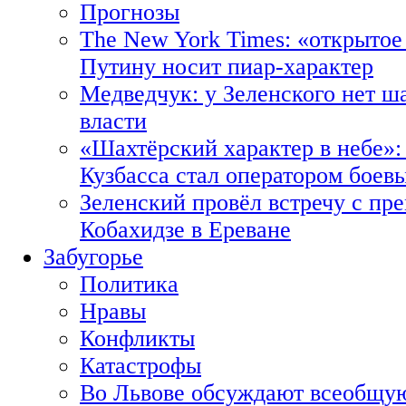
Прогнозы
The New York Times: «открытое
Путину носит пиар-характер
Медведчук: у Зеленского нет ш
власти
«Шахтёрский характер в небе»:
Кузбасса стал оператором боев
Зеленский провёл встречу с пр
Кобахидзе в Ереване
Забугорье
Политика
Нравы
Конфликты
Катастрофы
Во Львове обсуждают всеобщую