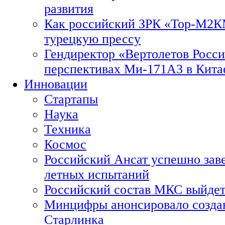
развития
Как российский ЗРК «Тор-М2
турецкую прессу
Гендиректор «Вертолетов Росси
перспективах Ми-171А3 в Кита
Инновации
Стартапы
Наука
Техника
Космос
Российский Ансат успешно зав
летных испытаний
Российский состав МКС выйдет
Минцифры анонсировало созда
Старлинка