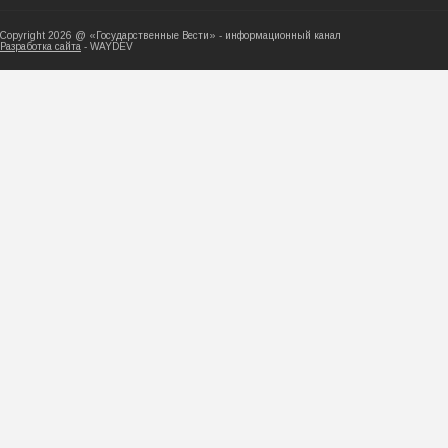
Copyright 2026 @ «Государственные Вести» - ин
Разработка сайта
- WAYDEV