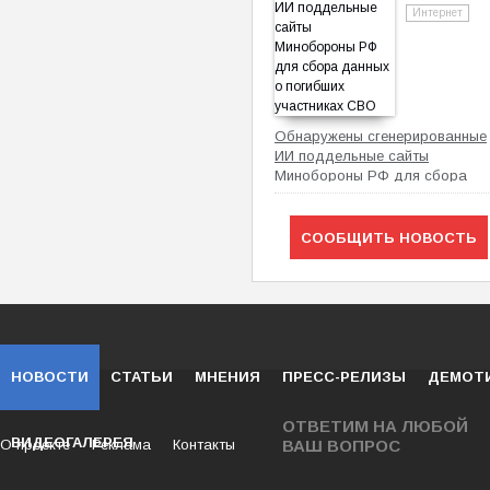
Интернет
Обнаружены сгенерированные
ИИ поддельные сайты
Минобороны РФ для сбора
данных о погибших участниках
СВО
СООБЩИТЬ НОВОСТЬ
НОВОСТИ
СТАТЬИ
МНЕНИЯ
ПРЕСС-РЕЛИЗЫ
ДЕМОТ
ОТВЕТИМ НА ЛЮБОЙ
ВИДЕОГАЛЕРЕЯ
О проекте
Реклама
Контакты
ВАШ ВОПРОС