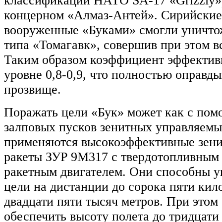
классификации НАТО SA-17 «Grizzly»
концерном «Алмаз-Антей». Сирийские
вооруженные «Буками» смогли уничто
типа «Томагавк», совершив при этом в
Таким образом коэффициент эффективн
уровне 0,8-0,9, что полностью оправды
прозвище.
Поражать цели «Бук» может как с пом
залповых пусков зенитных управляемых
применяются высокоэффективные зен
ракеты ЗУР 9М317 с твердотопливны
ракетным двигателем. Они способны 
цели на дистанции до сорока пяти кил
двадцати пяти тысяч метров. При этом
обеспечить высоту полета до тридцати