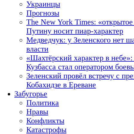
Украинцы
Прогнозы
The New York Times: «открытое
Путину носит пиар-характер
Медведчук: у Зеленского нет ш
власти
«Шахтёрский характер в небе»:
Кузбасса стал оператором боев
Зеленский провёл встречу с пр
Кобахидзе в Ереване
Забугорье
Политика
Нравы
Конфликты
Катастрофы