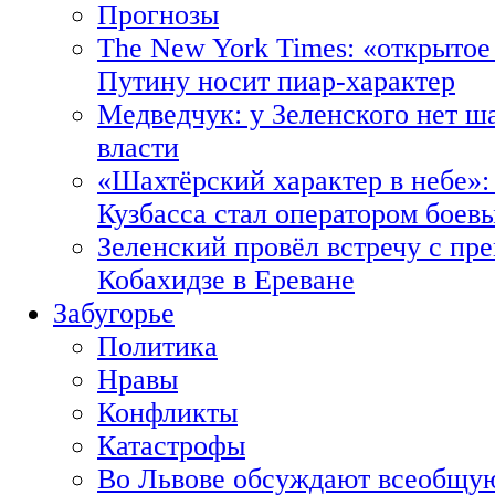
Прогнозы
The New York Times: «открытое
Путину носит пиар-характер
Медведчук: у Зеленского нет ш
власти
«Шахтёрский характер в небе»:
Кузбасса стал оператором боев
Зеленский провёл встречу с пр
Кобахидзе в Ереване
Забугорье
Политика
Нравы
Конфликты
Катастрофы
Во Львове обсуждают всеобщую