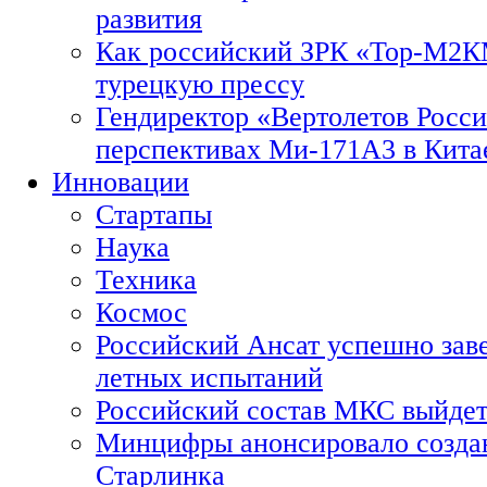
развития
Как российский ЗРК «Тор-М2
турецкую прессу
Гендиректор «Вертолетов Росси
перспективах Ми-171А3 в Кита
Инновации
Стартапы
Наука
Техника
Космос
Российский Ансат успешно зав
летных испытаний
Российский состав МКС выйдет
Минцифры анонсировало созда
Старлинка